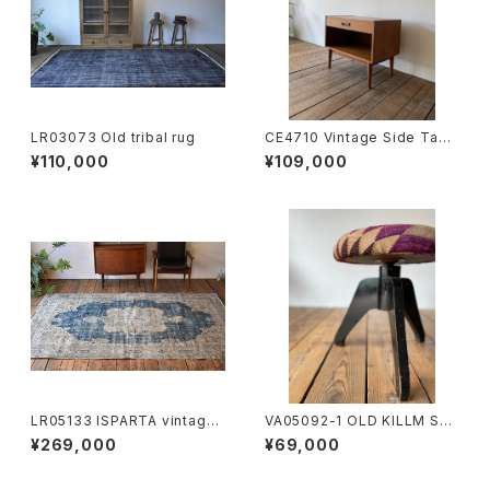
LR03073 Old tribal rug
CE4710 Vintage Side Tabl
e DK
¥110,000
¥109,000
LR05133 ISPARTA vintage t
VA05092-1 OLD KILLM ST
ribal rug
OOL
¥269,000
¥69,000