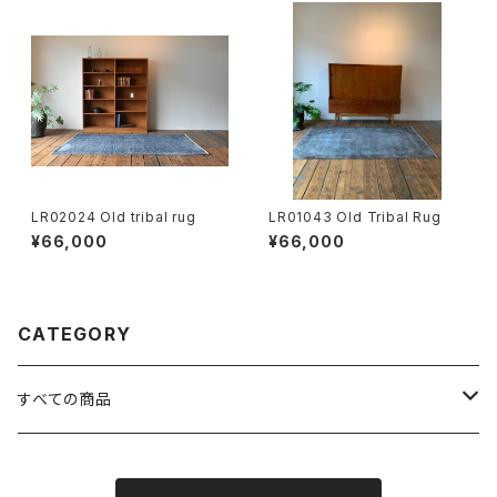
LR02024 Old tribal rug
LR01043 Old Tribal Rug
¥66,000
¥66,000
CATEGORY
すべての商品
FURNITURE