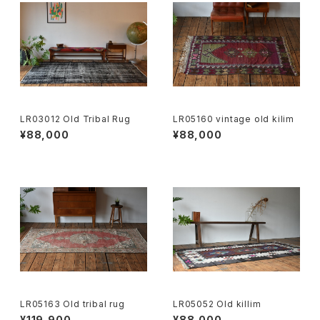
LR03012 Old Tribal Rug
LR05160 vintage old kilim
¥88,000
¥88,000
LR05163 Old tribal rug
LR05052 Old killim
¥119,900
¥88,000