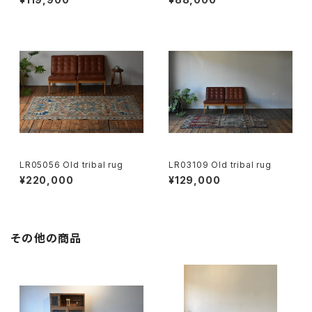
LR05056 Old tribal rug
LR03109 Old tribal rug
¥220,000
¥129,000
その他の商品