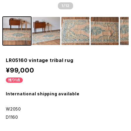
1
/12
LR05160 vintage tribal rug
¥99,000
残り1点
International shipping available
W2050
D1160