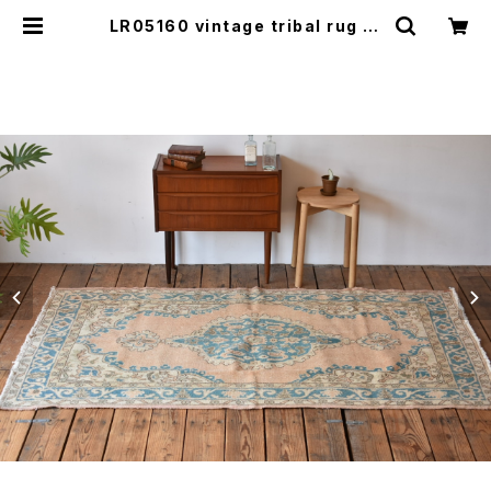
LR05160 vintage tribal rug | l
ool(ロール)山口市にて北欧家具、不
動産、事業の再生を行っています