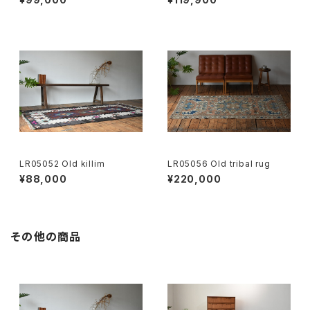
LR05052 Old killim
LR05056 Old tribal rug
¥88,000
¥220,000
その他の商品