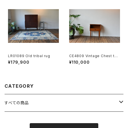
LR01089 Old tribal rug
CE4809 Vintage Chest tea
k DK
¥179,900
¥110,000
CATEGORY
すべての商品
FURNITURE