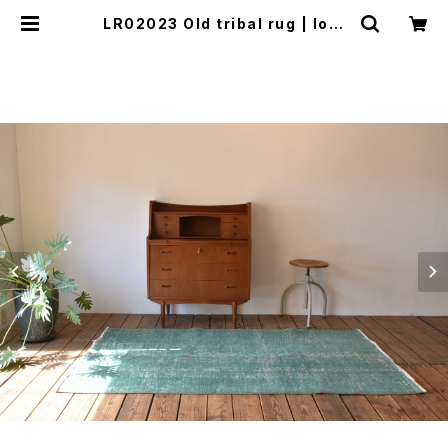
LR02023 Old tribal rug | lool
(ロール)山口市にて北欧家具、不動
産、事業の再生を行っています