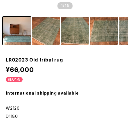
1
/16
LR02023 Old tribal rug
¥66,000
残り1点
International shipping available
W2120
D1180