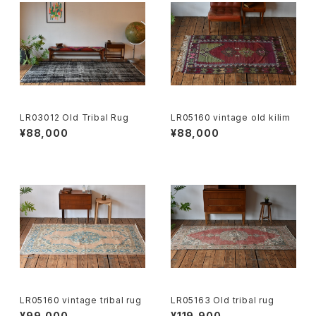
LR03012 Old Tribal Rug
LR05160 vintage old kilim
¥88,000
¥88,000
LR05160 vintage tribal rug
LR05163 Old tribal rug
¥99,000
¥119,900