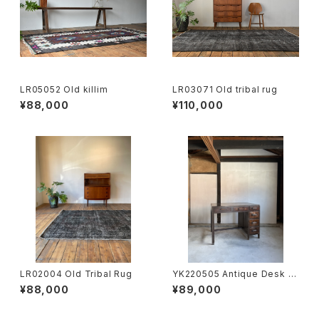
LR05052 Old killim
LR03071 Old tribal rug
¥88,000
¥110,000
LR02004 Old Tribal Rug
YK220505 Antique Desk J
P
¥88,000
¥89,000