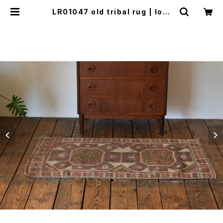
LR01047 old tribal rug | lool
(ロール)山口市にて北欧家具、不動
産、事業の再生を行っています