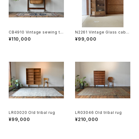
CB4910 Vintage sewing ta
N2261 Vintage Glass cabin
ble rosewood DK
et JP
¥110,000
¥99,000
LR03020 Old tribal rug
LR03046 Old tribal rug
¥99,000
¥210,000