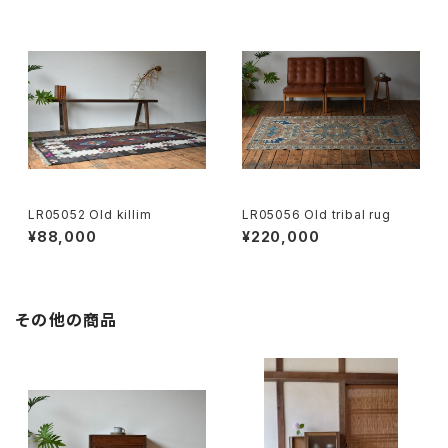
LR05052 Old killim
LR05056 Old tribal rug
¥88,000
¥220,000
その他の商品