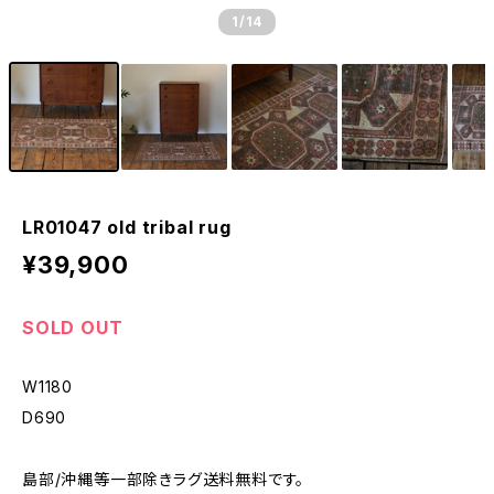
1
/14
LR01047 old tribal rug
¥39,900
SOLD OUT
W1180
D690
島部/沖縄等一部除きラグ送料無料です。