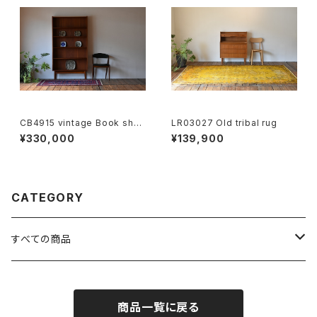
CB4915 vintage Book shel
LR03027 Old tribal rug
f Johannes Sorth teak DK
¥330,000
¥139,900
CATEGORY
すべての商品
FURNITURE
商品一覧に戻る