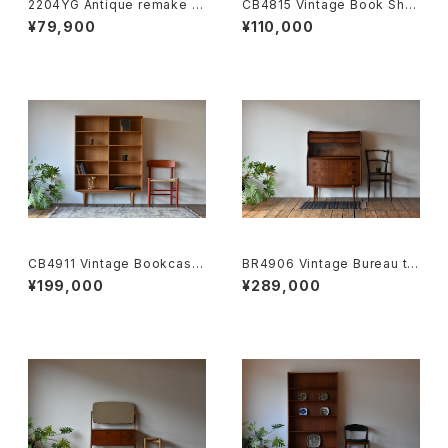
2204YG Antique remake d
CB4815 Vintage Book Shel
esk JP
f rosewood DK
¥79,900
¥110,000
CB4911 Vintage Bookcase
BR4906 Vintage Bureau te
oak DK
ak DK
¥199,000
¥289,000