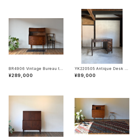
BR4906 Vintage Bureau te
YK220505 Antique Desk J
ak DK
P
¥289,000
¥89,000