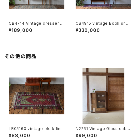
CB4714 Vintage dresser te
CB4915 vintage Book shel
ak （oak leg ）DK
f Johannes Sorth teak DK
¥189,000
¥330,000
その他の商品
LR05160 vintage old kilim
N2261 Vintage Glass cabin
et JP
¥88,000
¥99,000