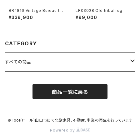
BR4816 Vintage Bureau te
LR03028 Old tribal rug
ak DK
¥339,900
¥99,000
CATEGORY
すべての商品
FURNITURE
商品一覧に戻る
RUG
OTHERS
© lool(ロール)山口市にて北欧家具、不動産、事業の再生を行っています
Powered by