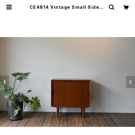
CE4814 Vintage Small Sidebo
ard DK | lool(ロール)山口市にて北
欧家具、不動産、事業の再生を行って
います