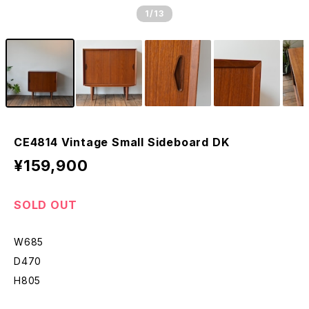
1
/13
CE4814 Vintage Small Sideboard DK
¥159,900
SOLD OUT
W685
D470
H805