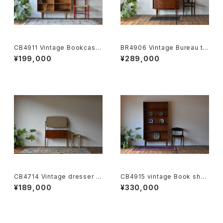
CB4911 Vintage Bookcase
BR4906 Vintage Bureau te
oak DK
ak DK
¥199,000
¥289,000
CB4714 Vintage dresser te
CB4915 vintage Book shel
ak （oak leg ）DK
f Johannes Sorth teak DK
¥189,000
¥330,000