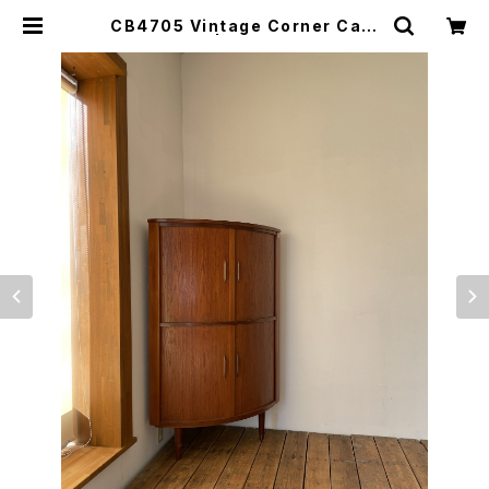
CB4705 Vintage Corner Cabi
net tea DK | lool(ロール)山口市
にて北欧家具、不動産、事業の再生を
行っています