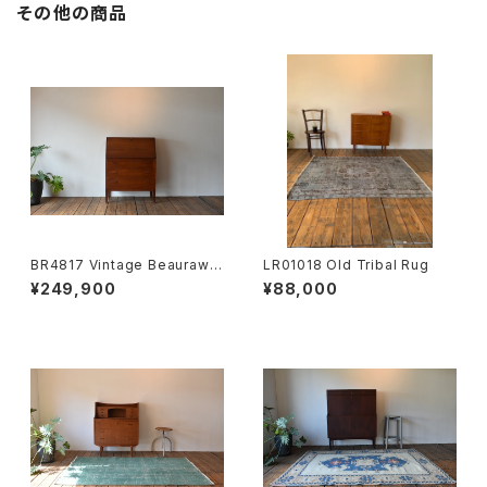
その他の商品
BR4817 Vintage Beauraw t
LR01018 Old Tribal Rug
eak DK
¥249,900
¥88,000