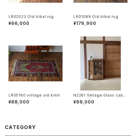
LR02023 Old tribal rug
LR01089 Old tribal rug
¥66,000
¥179,900
LR05160 vintage old kilim
N2261 Vintage Glass cabin
et JP
¥88,000
¥99,000
CATEGORY