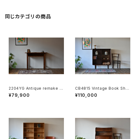
同じカテゴリの商品
2204YG Antique remake d
CB4815 Vintage Book Shel
esk JP
f rosewood DK
¥79,900
¥110,000