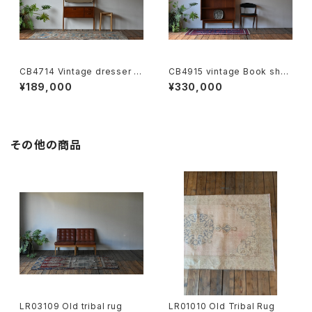
CB4714 Vintage dresser te
CB4915 vintage Book shel
ak （oak leg ）DK
f Johannes Sorth teak DK
¥189,000
¥330,000
その他の商品
LR03109 Old tribal rug
LR01010 Old Tribal Rug