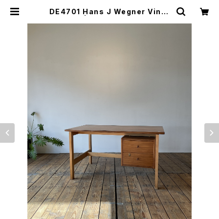
DE4701 Hans J Wegner Vinta
ge Desk | lool(ロール)山口市にて
北欧家具、不動産、事業の再生を行っ
ています