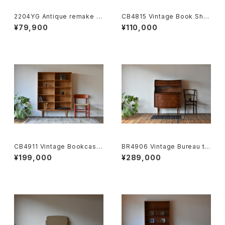
2204YG Antique remake d
CB4815 Vintage Book Shel
esk JP
f rosewood DK
¥79,900
¥110,000
CB4911 Vintage Bookcase
BR4906 Vintage Bureau te
oak DK
ak DK
¥199,000
¥289,000