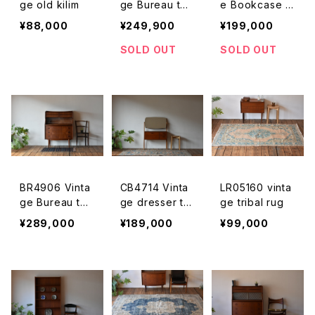
ge old kilim
ge Bureau tea
e Bookcase o
k DK
ak DK
¥88,000
¥249,900
¥199,000
SOLD OUT
SOLD OUT
BR4906 Vinta
CB4714 Vinta
LR05160 vinta
ge Bureau tea
ge dresser te
ge tribal rug
k DK
ak （oak leg ）
¥289,000
¥189,000
¥99,000
DK