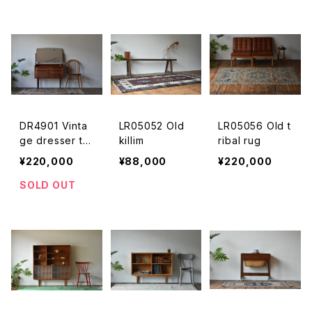
DR4901 Vinta
LR05052 Old
LR05056 Old t
ge dresser te
killim
ribal rug
ak DK
¥220,000
¥88,000
¥220,000
SOLD OUT