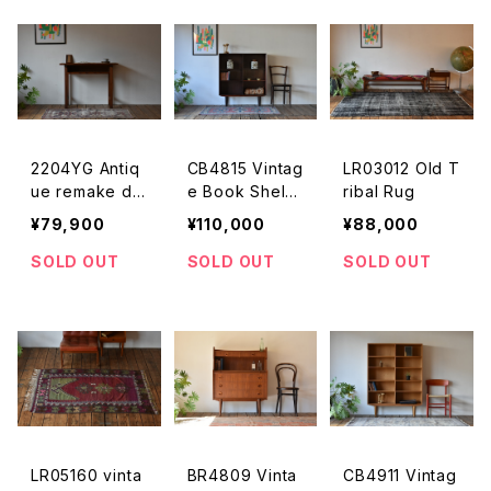
2204YG Antiq
CB4815 Vintag
LR03012 Old T
ue remake de
e Book Shelf r
ribal Rug
sk JP
osewood DK
¥79,900
¥110,000
¥88,000
SOLD OUT
SOLD OUT
SOLD OUT
LR05160 vinta
BR4809 Vinta
CB4911 Vintag