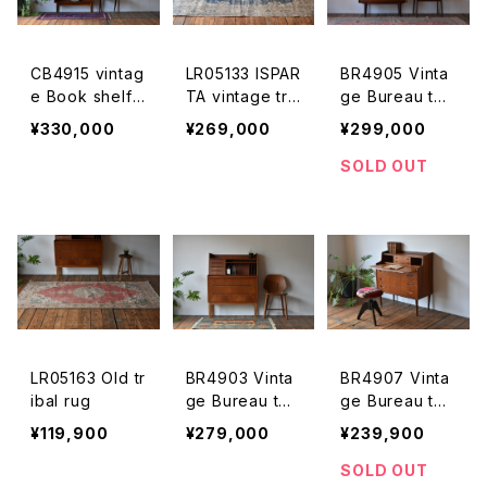
CB4915 vintag
LR05133 ISPAR
BR4905 Vinta
e Book shelf
TA vintage tri
ge Bureau tea
Johannes Sort
bal rug
k DK
¥330,000
¥269,000
¥299,000
h teak DK
SOLD OUT
LR05163 Old tr
BR4903 Vinta
BR4907 Vinta
ibal rug
ge Bureau tea
ge Bureau tea
k DK
k DK
¥119,900
¥279,000
¥239,900
SOLD OUT