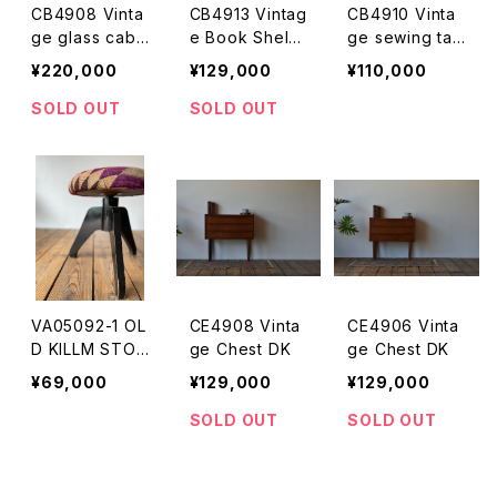
CB4908 Vinta
CB4913 Vintag
CB4910 Vinta
ge glass cabi
e Book Shelf
ge sewing tab
net teak DK
oak DK by Po
le rosewood
¥220,000
¥129,000
¥110,000
ul Hundevad
DK
【ポール・ハンデ
SOLD OUT
SOLD OUT
バッド】
VA05092-1 OL
CE4908 Vinta
CE4906 Vinta
D KILLM STOO
ge Chest DK
ge Chest DK
L
¥69,000
¥129,000
¥129,000
SOLD OUT
SOLD OUT